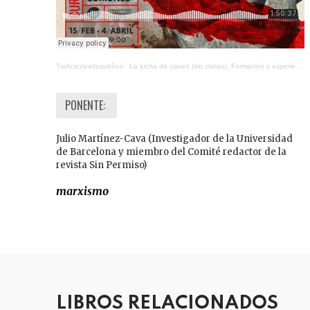
Traficantesdesueños
·
La lucha de clases (sin clases). Formación y experiencia de clase en E.P. Thompson
PONENTE:
Julio Martínez-Cava (Investigador de la Universidad
de Barcelona y miembro del Comité redactor de la
revista Sin Permiso)
marxismo
LIBROS RELACIONADOS