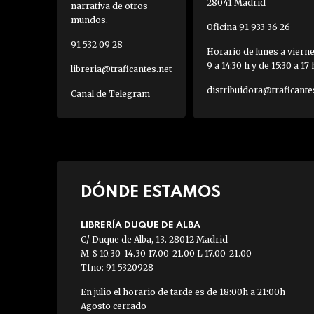
28041 Madrid
narrativa de otros
mundos.
Oficina 91 933 36 26
91 532 09 28
Horario de lunes a viern
9 a 14:30 h y de 15:30 a 17 
libreria@traficantes.net
distribuidora@traficante
Canal de Telegram
DÓNDE ESTAMOS
LIBRERÍA DUQUE DE ALBA
C/ Duque de Alba, 13. 28012 Madrid
M-S 10.30-14.30 17.00-21.00 L 17.00-21.00
Tfno: 91 5320928
En julio el horario de tarde es de 18:00h a 21:00h
Agosto cerrado