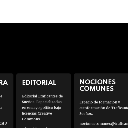
NOCIONES
RA
EDITORIAL
COMUNES
de
Editorial Traficantes de
Sueños. Especializadas
Espacio de formación y
a
en ensayo político bajo
autoformación de Traficant
licencias Creative
Sueños.
Commons.
al 3
nocionescomunes@traficant