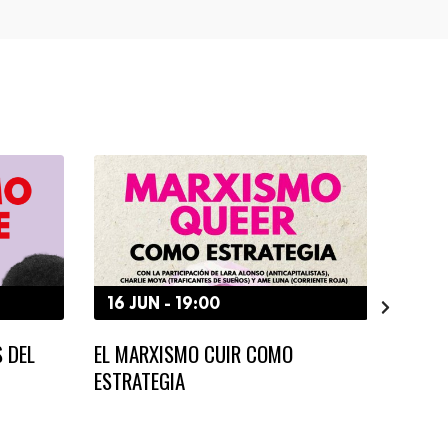
16 JUN - 19:00
2 JU
S DEL
EL MARXISMO CUIR COMO
MARXI
ESTRATEGIA