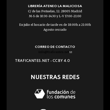
LIBRERÍA ATENEO LA MALICIOSA
C/ de las Peñuelas, 12. 28005 Madrid
M-S de 10:30-14:30 y L-V 17:00-21:00
En julio el horario de tarde es de 18:00h a 21:00h
Agosto cerrado
CORREO DE CONTACTO
info@traficantes.net
(link
sends
TRAFICANTES.NET -
CC BY 4.0
e-
mail)
NUESTRAS REDES