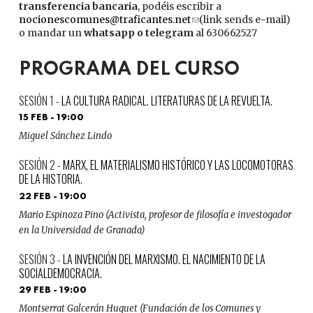
transferencia bancaria
, podéis escribir a
nocionescomunes@traficantes.net
(link
(link sends e-mail)
o mandar un
whatsapp o telegram
sends
al 630662527
e-
mail)
PROGRAMA DEL CURSO
LA CULTURA RADICAL. LITERATURAS DE LA REVUELTA.
15 FEB - 19:00
Miguel Sánchez Lindo
MARX, EL MATERIALISMO HISTÓRICO Y LAS LOCOMOTORAS
DE LA HISTORIA.
22 FEB - 19:00
Mario Espinoza Pino (Activista, profesor de filosofía e investogador
en la Universidad de Granada)
LA INVENCIÓN DEL MARXISMO. EL NACIMIENTO DE LA
SOCIALDEMOCRACIA.
29 FEB - 19:00
Montserrat Galcerán Huguet (Fundación de los Comunes y