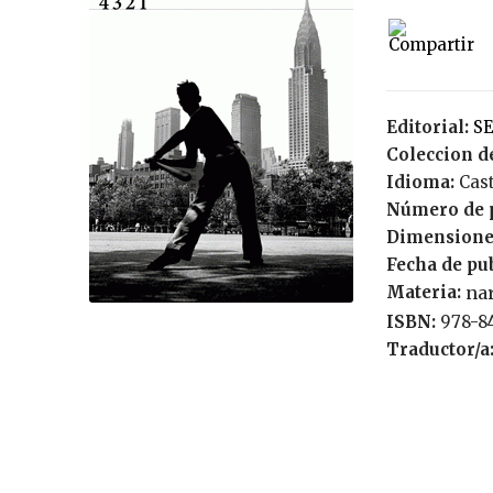
Editorial:
S
Coleccion de
Idioma:
Cas
Número de 
Dimensione
Fecha de pu
Materia:
nar
ISBN:
978-8
Traductor/a