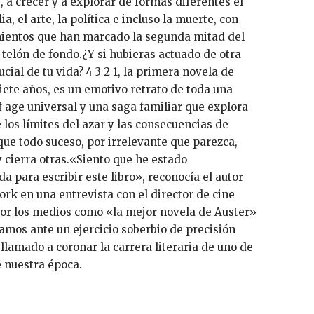
 a crecer y a explorar de formas diferentes el
ia, el arte, la política e incluso la muerte, con
mientos que han marcado la segunda mitad del
telón de fondo.¿Y si hubieras actuado de otra
al de tu vida? 4 3 2 1, la primera novela de
iete años, es un emotivo retrato de toda una
 age universal y una saga familiar que explora
os límites del azar y las consecuencias de
que todo suceso, por irrelevante que parezca,
y cierra otras.«Siento que he estado
 para escribir este libro», reconocía el autor
ork en una entrevista con el director de cine
r los medios como «la mejor novela de Auster»
amos ante un ejercicio soberbio de precisión
llamado a coronar la carrera literaria de uno de
e nuestra época.