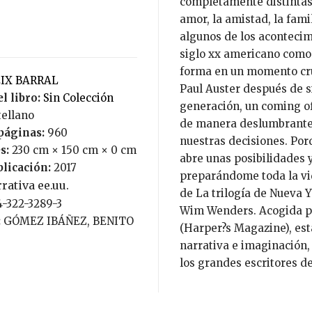
completamente distintas,
amor, la amistad, la famil
algunos de los aconteci
siglo xx americano como 
forma en un momento cruci
EIX BARRAL
Paul Auster después de s
l libro:
Sin Colección
generación, un coming of
tellano
de manera deslumbrante l
páginas:
960
nuestras decisiones. Por
s:
230 cm × 150 cm × 0 cm
abre unas posibilidades 
blicación:
2017
preparándome toda la vida
rativa ee.uu.
de La trilogía de Nueva Y
4-322-3289-3
Wim Wenders. Acogida po
:
GÓMEZ IBÁÑEZ, BENITO
(Harper?s Magazine), est
narrativa e imaginación, 
los grandes escritores d