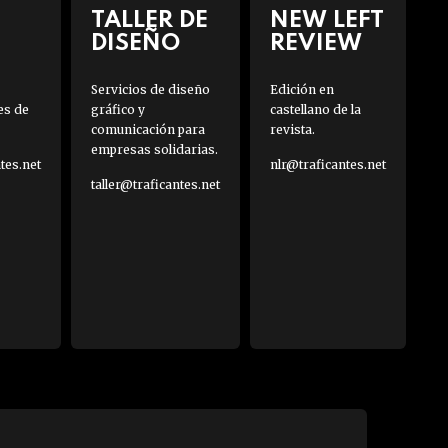
TALLER DE
NEW LEFT
DISEÑO
REVIEW
Servicios de diseño
Edición en
es de
gráfico y
castellano de la
comunicación para
revista.
empresas solidarias.
es.net
nlr@traficantes.net
taller@traficantes.net