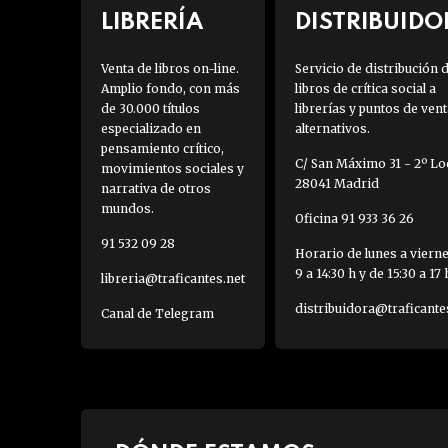
LIBRERÍA
DISTRIBUIDO
Venta de libros on-line.
Servicio de distribución 
Amplio fondo, con más
libros de crítica social a
de 30.000 títulos
librerías y puntos de vent
especializado en
alternativos.
pensamiento crítico,
C/ San Máximo 31 - 2º Loc
movimientos sociales y
28041 Madrid
narrativa de otros
mundos.
Oficina 91 933 36 26
91 532 09 28
Horario de lunes a viern
9 a 14:30 h y de 15:30 a 17 
libreria@traficantes.net
distribuidora@traficante
Canal de Telegram