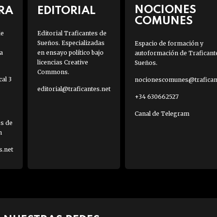
NOCIONES
RA
EDITORIAL
COMUNES
de
Editorial Traficantes de
Sueños. Especializadas
Espacio de formación y
a
en ensayo político bajo
autoformación de Traficant
licencias Creative
Sueños.
Commons.
al 3
nocionescomunes@traficant
editorial@traficantes.net
+34 630662527
Canal de Telegram
es de
h
s.net