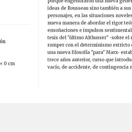
porque engendraron una nueva generac
ideas de Rousseau sino también a sus 
personajes, en las situaciones novele
nueva manera de abordar el rigor teó
ensoñaciones e impulsos sentimentale
tesis del "último Althusser" -sobre el
ión
romper con el determinismo estricto de
una nueva filosofía "para" Marx- esta
trece años anterior, curso que introdu
 × 0 cm
vacío, de accidente, de contingencia n