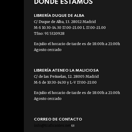
DÓNDE ESTAMOS
LIBRERÍA DUQUE DE ALBA
C/ Duque de Alba, 13. 28012 Madrid
M-S 10.30-14.30 17.00-21.00 L 17.00-21.00
Tfno: 91 5320928
En julio el horario de tarde es de 18:00h a 21:00h
Agosto cerrado
LIBRERÍA ATENEO LA MALICIOSA
C/ de las Peñuelas, 12. 28005 Madrid
M-S de 10:30-14:30 y L-V 17:00-21:00
En julio el horario de tarde es de 18:00h a 21:00h
Agosto cerrado
CORREO DE CONTACTO
info@traficantes.net
(link
sends