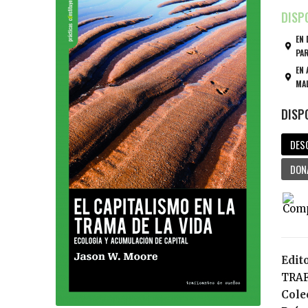
EN 
PAR
EN 
MAL
DES
DON
Edit
TRA
Cole