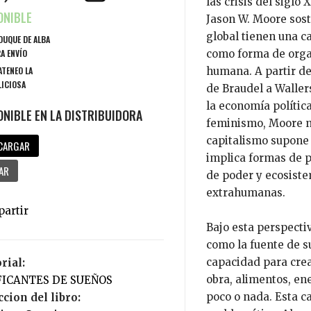
las crisis del siglo 
Jason W. Moore sosti
global tienen una c
DUQUE DE ALBA
A ENVÍO
como forma de organ
ATENEO LA
humana. A partir de
ICIOSA
de Braudel a Wallers
la economía polític
feminismo, Moore no
capitalismo supone
CARGAR
implica formas de p
AR
de poder y ecosist
extrahumanas.
Bajo esta perspectiv
como la fuente de s
capacidad para cre
orial:
obra, alimentos, en
FICANTES DE SUEÑOS
poco o nada. Esta c
ccion del libro: