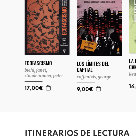
LA 
ECOFASCISMO
LOS LÍMITES DEL
CA
CAPITAL
biehl, janet
,
keu
staudenmaier, peter
caffentzis, george
16
17,00€
9,00€
ITINERARIOS DE LECTURA