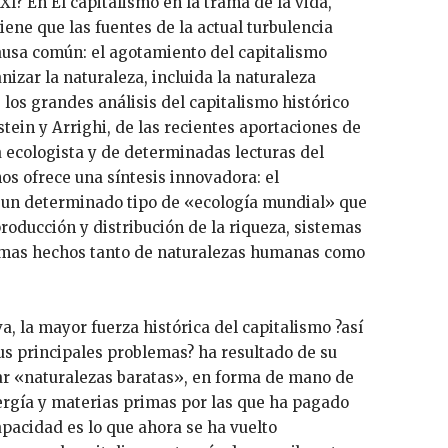
XXI? En El capitalismo en la trama de la vida,
ene que las fuentes de la actual turbulencia
ausa común: el agotamiento del capitalismo
izar la naturaleza, incluida la naturaleza
 los grandes análisis del capitalismo histórico
tein y Arrighi, de las recientes aportaciones de
a ecologista y de determinadas lecturas del
s ofrece una síntesis innovadora: el
 un determinado tipo de «ecología mundial» que
roducción y distribución de la riqueza, sistemas
emas hechos tanto de naturalezas humanas como
a, la mayor fuerza histórica del capitalismo ?así
us principales problemas? ha resultado de su
ar «naturalezas baratas», en forma de mano de
ergía y materias primas por las que ha pagado
apacidad es lo que ahora se ha vuelto