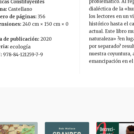
problemático. Al re
cticas Constituyentes
dialéctica de la «h
ma:
Castellano
los lectores en un v
ro de páginas:
356
histórico hasta el c
nsiones:
240 cm × 150 cm × 0
actual. Este libro m
naturaleza» ?en lug
a de publicación:
2020
por separado? resu
ria:
ecología
nuestra coyuntura, 
:
978-84-121259-7-9
emancipación en el 