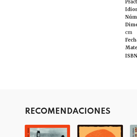
Prá
Idio
Núme
Dime
cm
Fech
Mate
ISBN
RECOMENDACIONES