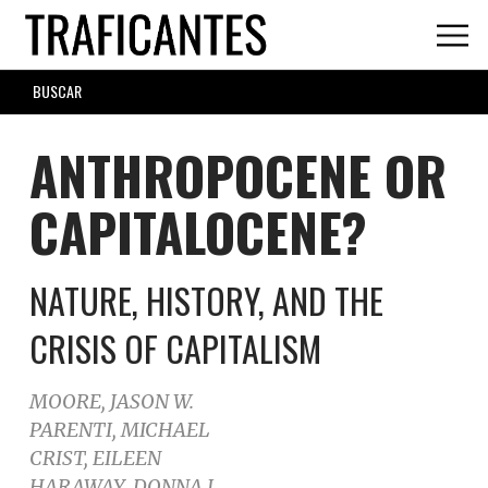
Skip
to
main
SEARCH
content
FORM
ANTHROPOCENE OR
CAPITALOCENE?
NATURE, HISTORY, AND THE
CRISIS OF CAPITALISM
MOORE, JASON W.
PARENTI, MICHAEL
CRIST, EILEEN
HARAWAY, DONNA J.