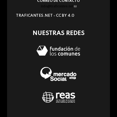
CORREO DE CONTACTO
info@traficantes.net
(link
sends
TRAFICANTES.NET -
CC BY 4.0
e-
mail)
NUESTRAS REDES