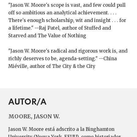
"Jason W. Moore's scope is vast, and few could pull
off so ambitious an analytical achievement. . . .
There's enough scholarship, wit and insight . . . for
a lifetime." --Raj Patel, author of Stuffed and
Starved and The Value of Nothing
"Jason W. Moore's radical and rigorous work is, and
richly deserves to be, agenda-setting." --China
Miéville, author of The City & the City
AUTOR/A
MOORE, JASON W.
Jason W. Moore está adscrito a la Binghamton
University (Nueva York, EEUU), como historiador