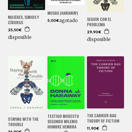
MUSAS (HARAWAY)
MUJERES, SIMIOS Y
SEGUIR CON EL
agotado
CÍBORGS
5,00€
PROBLEMA
25,50€
29,90€
disponible
disponible
THE CARRIER BAG
TESTIGO MODESTO
STAYING WITH THE
THEORY OF FICTION
SEGUNDO MILENIO
TROUBLE
HOMBRE HEMBRA
11,90€