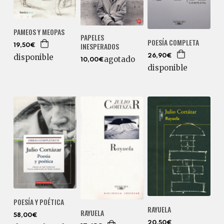
PAMEOS Y MEOPAS
PAPELES
POESÍA COMPLETA
INESPERADOS
19,50€
disponible
26,90€
agotado
10,00€
disponible
POESÍA Y POÉTICA
RAYUELA
RAYUELA
58,00€
20,50€