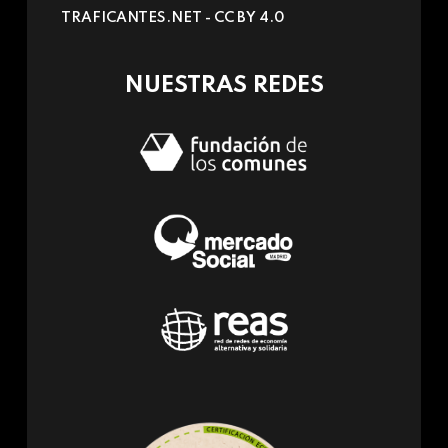
sends
TRAFICANTES.NET -
CC BY 4.0
e-
mail)
NUESTRAS REDES