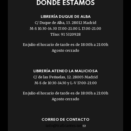
DÓNDE ESTAMOS
LIBRERÍA DUQUE DE ALBA
C/ Duque de Alba, 13. 28012 Madrid
M-S 10.30-14.30 17.00-21.00 L 17.00-21.00
Tfno: 91 5320928
En julio el horario de tarde es de 18:00h a 21:00h
Agosto cerrado
LIBRERÍA ATENEO LA MALICIOSA
C/ de las Peñuelas, 12. 28005 Madrid
M-S de 10:30-14:30 y L-V 17:00-21:00
En julio el horario de tarde es de 18:00h a 21:00h
Agosto cerrado
CORREO DE CONTACTO
info@traficantes.net
(link