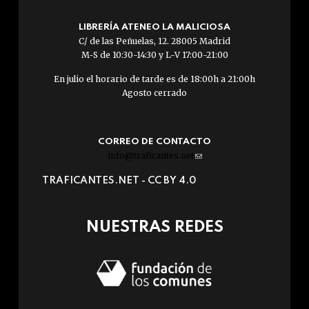
LIBRERÍA ATENEO LA MALICIOSA
C/ de las Peñuelas, 12. 28005 Madrid
M-S de 10:30-14:30 y L-V 17:00-21:00
En julio el horario de tarde es de 18:00h a 21:00h
Agosto cerrado
CORREO DE CONTACTO
info@traficantes.net
(link
sends
TRAFICANTES.NET -
CC BY 4.0
e-
mail)
NUESTRAS REDES