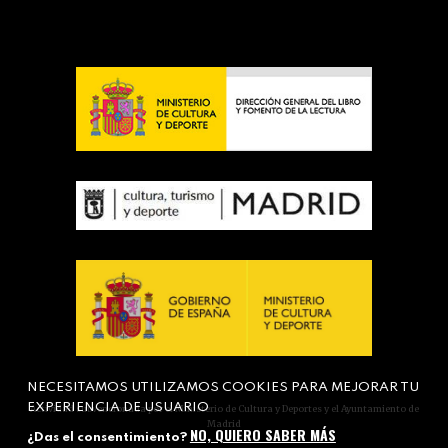
NECESITAMOS UTILIZAMOS COOKIES PARA MEJORAR TU
EXPERIENCIA DE USUARIO
Actividad subvencionada por el Ministerio de Cultura y Deportes y el Ayuntamiento de
Madrid
NO, QUIERO SABER MÁS
¿Das el consentimiento?