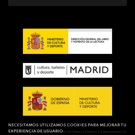
NECESITAMOS UTILIZAMOS COOKIES PARA MEJORAR TU
EXPERIENCIA DE USUARIO
Actividad subvencionada por el Ministerio de Cultura y Deportes y el Ayuntamiento de