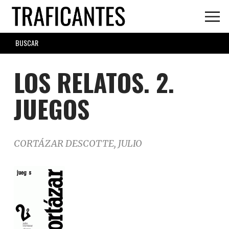
Skip
to
main
SEARCH
content
FORM
LOS RELATOS. 2.
JUEGOS
CORTÁZAR DESCOTTE, JULIO