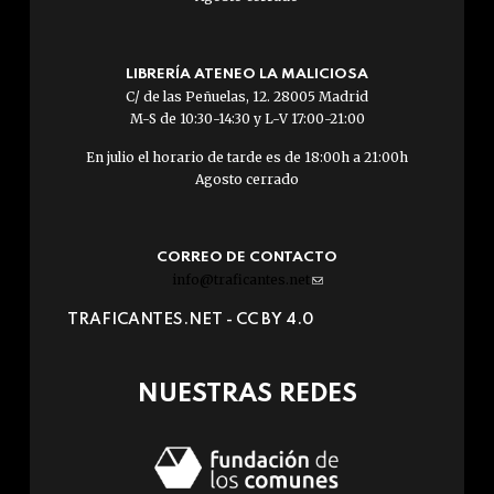
LIBRERÍA ATENEO LA MALICIOSA
C/ de las Peñuelas, 12. 28005 Madrid
M-S de 10:30-14:30 y L-V 17:00-21:00
En julio el horario de tarde es de 18:00h a 21:00h
Agosto cerrado
CORREO DE CONTACTO
info@traficantes.net
(link
sends
TRAFICANTES.NET -
CC BY 4.0
e-
mail)
NUESTRAS REDES