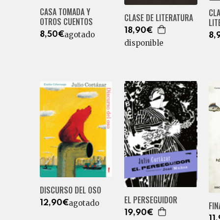
CASA TOMADA Y
CL
CLASE DE LITERATURA
OTROS CUENTOS
LI
18,90€
agotado
8,50€
8,
disponible
DISCURSO DEL OSO
EL PERSEGUIDOR
agotado
12,90€
FIN
19,90€
11