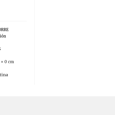
ORRE
ción
S
 × 0 cm
tina