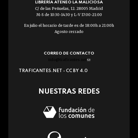
LIBRERÍA ATENEO LA MALICIOSA
C/ de las Peñuelas, 12. 28005 Madrid
M-S de 10:30-14:30 y L-V 17:00-21:00
En julio el horario de tarde es de 18:00h a 21:00h
Agosto cerrado
CORREO DE CONTACTO
info@traficantes.net
(link
sends
TRAFICANTES.NET -
CC BY 4.0
e-
mail)
NUESTRAS REDES