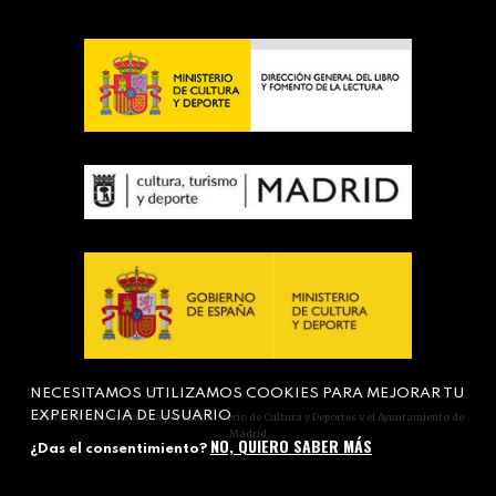
NECESITAMOS UTILIZAMOS COOKIES PARA MEJORAR TU
EXPERIENCIA DE USUARIO
Actividad subvencionada por el Ministerio de Cultura y Deportes y el Ayuntamiento de
Madrid
NO, QUIERO SABER MÁS
¿Das el consentimiento?