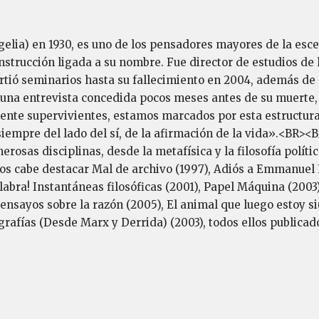
gelia) en 1930, es uno de los pensadores mayores de la esce
nstrucción ligada a su nombre. Fue director de estudios de
rtió seminarios hasta su fallecimiento en 2004, además de 
una entrevista concedida pocos meses antes de su muerte, 
te supervivientes, estamos marcados por esta estructura de
iempre del lado del sí, de la afirmación de la vida».<BR><
sas disciplinas, desde la metafísica y la filosofía política 
ros cabe destacar Mal de archivo (1997), Adiós a Emmanuel L
alabra! Instantáneas filosóficas (2001), Papel Máquina (2003
 ensayos sobre la razón (2005), El animal que luego estoy s
grafías (Desde Marx y Derrida) (2003), todos ellos publicad