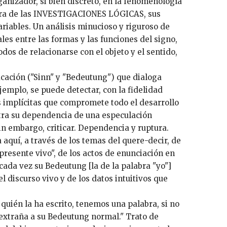
ganizador, si bien discreto, en la fenomenología
mera de las INVESTIGACIONES LÓGICAS, sus
iables. Un análisis minucioso y riguroso de
es entre las formas y las funciones del signo,
odos de relacionarse con el objeto y el sentido,
ficación ("Sinn" y "Bedeutung") que dialoga
emplo, se puede detectar, con la fidelidad
s implícitas que compromete todo el desarrollo
ra su dependencia de una especulación
in embargo, criticar. Dependencia y ruptura.
aquí, a través de los temas del quere-decir, de
"presente vivo", de los actos de enunciación en
cada vez su Bedeutung [la de la palabra "yo"]
l discurso vivo y de los datos intuitivos que
quién la ha escrito, tenemos una palabra, si no
extraña a su Bedeutung normal." Trato de