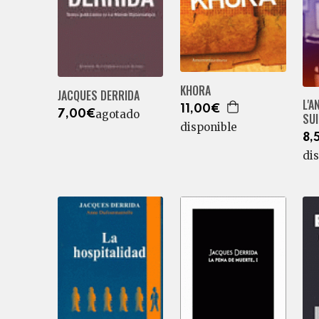
KHORA
JACQUES DERRIDA
L'A
11,00€
agotado
7,00€
SU
disponible
8,
di