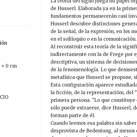
La teoría del signo juega un papel or
de Husserl. Elaborada ya en la pri
fundamentos permanecerán casi invar
Husserl descubre distinciones general
de la señal, de la expresión, en los m
en el soliloquio o en la comunicación.
ción
Al reconstruir esta teoría de la signi
indirectamente con la de Frege por ej
descriptiva, un sistema de decisione
 × 0 cm
de la fenomenología. Lo que demuest
metafísica que Husserl se propone, s
Esta configuración aparece estudiada 
la ficción, de la representacióm, del 
ICIO
primera persona. "Lo que constituye 
sólo puede extraerse, dice Husserl, de
forman parte de él.
Cuando leemos esa palabra sin saber 
desprovista de Bedeutung, al menos 