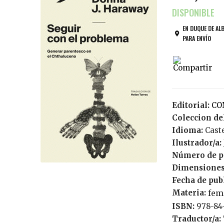
EN DUQUE DE AL
PARA ENVÍO
Editorial:
C
Coleccion del
Idioma:
Cast
Ilustrador/a:
Número de p
Dimensiones
Fecha de pub
Materia:
fem
ISBN:
978-84
Traductor/a: