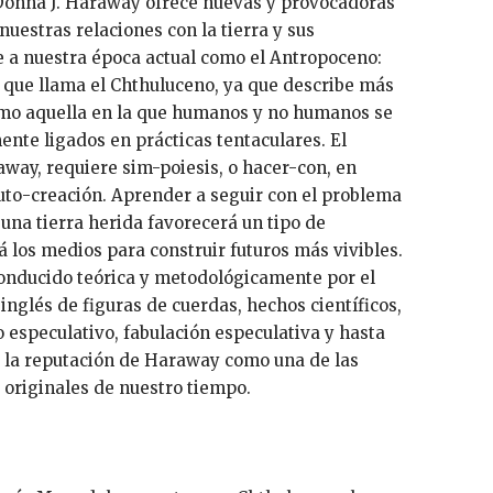
Donna J. Haraway ofrece nuevas y provocadoras
uestras relaciones con la tierra y sus
se a nuestra época actual como el Antropoceno:
o que llama el Chthuluceno, ya que describe más
omo aquella en la que humanos y no humanos se
nte ligados en prácticas tentaculares. El
way, requiere sim-poiesis, o hacer-con, en
auto-creación. Aprender a seguir con el problema
 una tierra herida favorecerá un tipo de
 los medios para construir futuros más vivibles.
conducido teórica y metodológicamente por el
 inglés de figuras de cuerdas, hechos científicos,
o especulativo, fabulación especulativa y hasta
 la reputación de Haraway como una de las
originales de nuestro tiempo.