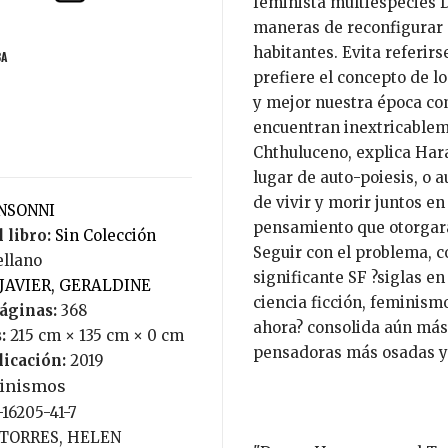
feminista multiespecies 
maneras de reconfigurar n
habitantes. Evita referir
BA
prefiere el concepto de l
y mejor nuestra época c
encuentran inextricableme
Chthuluceno, explica Hara
lugar de auto-poiesis, o 
de vivir y morir juntos en
ONSONNI
pensamiento que otorgará
 libro:
Sin Colección
Seguir con el problema, 
ellano
significante SF ?siglas en
JAVIER, GERALDINE
ciencia ficción, feminism
áginas:
368
ahora? consolida aún más
:
215 cm × 135 cm × 0 cm
pensadoras más osadas y 
licación:
2019
inismos
-16205-41-7
TORRES, HELEN