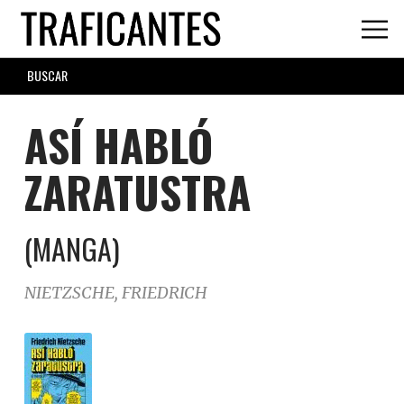
Skip
to
main
SEARCH
content
FORM
ASÍ HABLÓ
ZARATUSTRA
(MANGA)
NIETZSCHE, FRIEDRICH