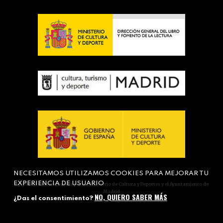
NECESITAMOS UTILIZAMOS COOKIES PARA MEJORAR TU
EXPERIENCIA DE USUARIO
Actividad subvencionada por el Ministerio de Cultura y Deportes y el Ayuntamiento de
Madrid
NO, QUIERO SABER MÁS
¿Das el consentimiento?