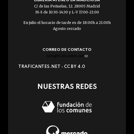
LIBRERÍA ATENEO LA MALICIOSA
C/ de las Peñuelas, 12. 28005 Madrid
M-S de 10:30-14:30 y L-V 17:00-21:00
En julio el horario de tarde es de 18:00h a 21:00h
Agosto cerrado
CORREO DE CONTACTO
info@traficantes.net
(link
sends
TRAFICANTES.NET -
CC BY 4.0
e-
mail)
NUESTRAS REDES