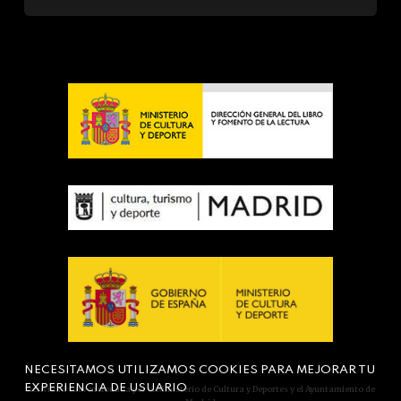
NECESITAMOS UTILIZAMOS COOKIES PARA MEJORAR TU
EXPERIENCIA DE USUARIO
Actividad subvencionada por el Ministerio de Cultura y Deportes y el Ayuntamiento de