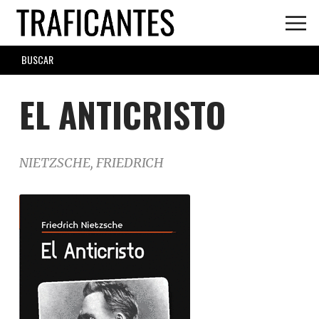
Skip
to
main
SEARCH
content
FORM
EL ANTICRISTO
NIETZSCHE, FRIEDRICH