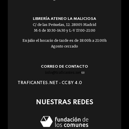
LIBRERÍA ATENEO LA MALICIOSA
C/ de las Peñuelas, 12. 28005 Madrid
M-S de 10:30-14:30 y L-V 17:00-21:00
En julio el horario de tarde es de 18:00h a 21:00h
Agosto cerrado
CORREO DE CONTACTO
info@traficantes.net
(link
sends
TRAFICANTES.NET -
CC BY 4.0
e-
mail)
NUESTRAS REDES