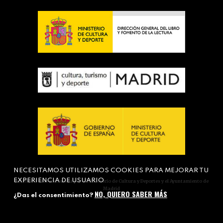
NECESITAMOS UTILIZAMOS COOKIES PARA MEJORAR TU
EXPERIENCIA DE USUARIO
Actividad subvencionada por el Ministerio de Cultura y Deportes y el Ayuntamiento de
Madrid
NO, QUIERO SABER MÁS
¿Das el consentimiento?