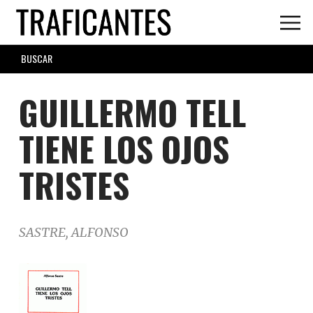
Skip
to
main
SEARCH
content
FORM
GUILLERMO TELL
TIENE LOS OJOS
TRISTES
SASTRE, ALFONSO