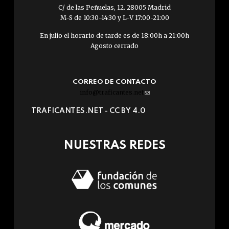
C/ de las Peñuelas, 12. 28005 Madrid
M-S de 10:30-14:30 y L-V 17:00-21:00
En julio el horario de tarde es de 18:00h a 21:00h
Agosto cerrado
CORREO DE CONTACTO
info@traficantes.net
(link
sends
TRAFICANTES.NET -
CC BY 4.0
e-
mail)
NUESTRAS REDES