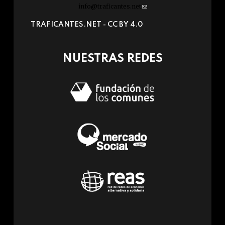
info@traficantes.net
(link
sends
TRAFICANTES.NET -
CC BY 4.0
e-
mail)
NUESTRAS REDES