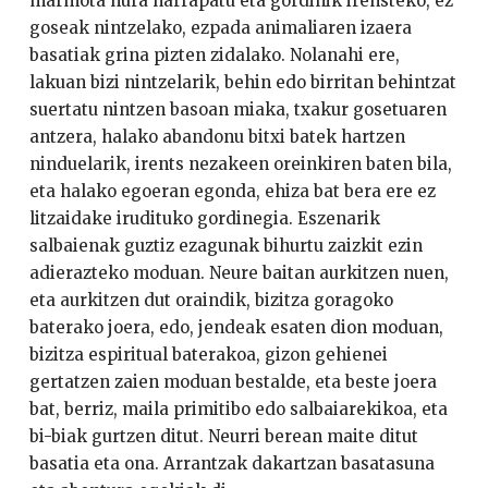
marmota hura harrapatu eta gordinik irensteko, ez
goseak nintzelako, ezpada animaliaren izaera
basatiak grina pizten zidalako. Nolanahi ere,
lakuan bizi nintzelarik, behin edo birritan behintzat
suertatu nintzen basoan miaka, txakur gosetuaren
antzera, halako abandonu bitxi batek hartzen
ninduelarik, irents nezakeen oreinkiren baten bila,
eta halako egoeran egonda, ehiza bat bera ere ez
litzaidake irudituko gordinegia. Eszenarik
salbaienak guztiz ezagunak bihurtu zaizkit ezin
adierazteko moduan. Neure baitan aurkitzen nuen,
eta aurkitzen dut oraindik, bizitza goragoko
baterako joera, edo, jendeak esaten dion moduan,
bizitza espiritual baterakoa, gizon gehienei
gertatzen zaien moduan bestalde, eta beste joera
bat, berriz, maila primitibo edo salbaiarekikoa, eta
bi-biak gurtzen ditut. Neurri berean maite ditut
basatia eta ona. Arrantzak dakartzan basatasuna