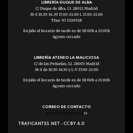
LIBRERÍA DUQUE DE ALBA
C/ Duque de Alba, 13. 28012 Madrid
M-S 10.30-14.30 17.00-21.00 L 17.00-21.00
Tfno: 91 5320928
En julio el horario de tarde es de 18:00h a 21:00h
Agosto cerrado
LIBRERÍA ATENEO LA MALICIOSA
C/ de las Peñuelas, 12. 28005 Madrid
M-S de 10:30-14:30 y L-V 17:00-21:00
En julio el horario de tarde es de 18:00h a 21:00h
Agosto cerrado
CORREO DE CONTACTO
info@traficantes.net
(link
sends
TRAFICANTES.NET -
CC BY 4.0
e-
mail)