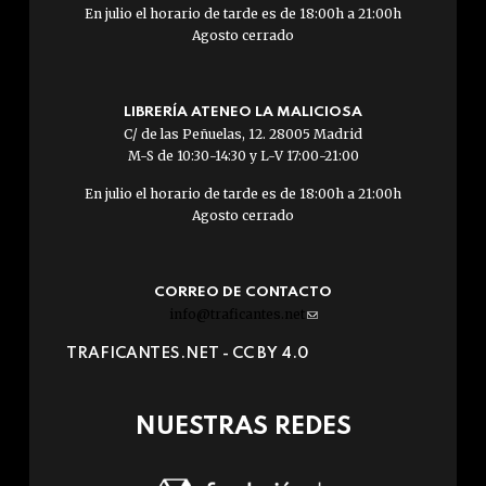
En julio el horario de tarde es de 18:00h a 21:00h
Agosto cerrado
LIBRERÍA ATENEO LA MALICIOSA
C/ de las Peñuelas, 12. 28005 Madrid
M-S de 10:30-14:30 y L-V 17:00-21:00
En julio el horario de tarde es de 18:00h a 21:00h
Agosto cerrado
CORREO DE CONTACTO
info@traficantes.net
(link
sends
TRAFICANTES.NET -
CC BY 4.0
e-
mail)
NUESTRAS REDES