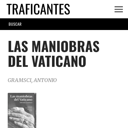
Skip
to
main
SEARCH
content
FORM
LAS MANIOBRAS
DEL VATICANO
GRAMSCI, ANTONIO