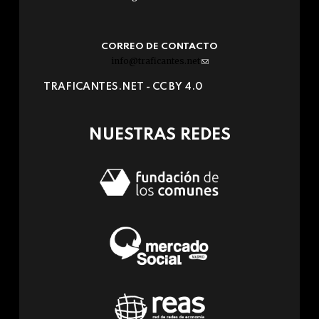
CORREO DE CONTACTO
info@traficantes.net
(link
sends
TRAFICANTES.NET -
CC BY 4.0
e-
mail)
NUESTRAS REDES