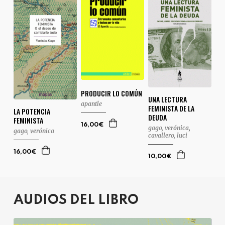
PRODUCIR LO COMÚN
UNA LECTURA
apantle
FEMINISTA DE LA
LA POTENCIA
DEUDA
FEMINISTA
16,00€
gago, verónica
,
gago, verónica
cavallero, luci
16,00€
10,00€
AUDIOS DEL LIBRO