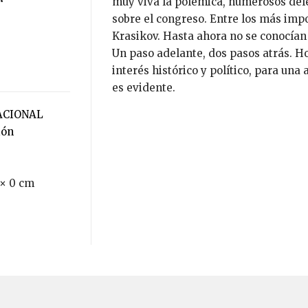
muy viva la polémica, numerosos de
sobre el congreso. Entre los más impo
Krasikov. Hasta ahora no se conocían
Un paso adelante, dos pasos atrás. H
interés histórico y político, para un
es evidente.
ACIONAL
ión
 × 0 cm