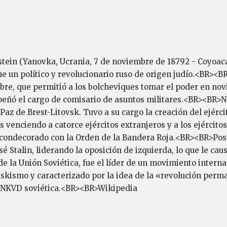
tein (Yanovka, Ucrania, 7 de noviembre de 18792 - Coyoacá
e un político y revolucionario ruso de origen judío.<BR><B
bre, que permitió a los bolcheviques tomar el poder en novi
eñó el cargo de comisario de asuntos militares.<BR><BR>Ne
az de Brest-Litovsk. Tuvo a su cargo la creación del ejérci
s venciendo a catorce ejércitos extranjeros y a los ejército
e condecorado con la Orden de la Bandera Roja.<BR><BR>Post
é Stalin, liderando la oposición de izquierda, lo que le caus
de la Unión Soviética, fue el líder de un movimiento interna
tskismo y caracterizado por la idea de la «revolución per
a NKVD soviética.<BR><BR>Wikipedia