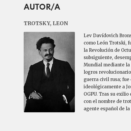
AUTOR/A
TROTSKY, LEON
Lev Davídovich Brons
como León Trotski, fu
la Revolución de Octu
subsiguiente, desemp
Mundial mediante la P
logros revolucionario
guerra civil rusa; fu
ideológicamente a Jos
OGPU. Tras su exilio 
con el nombre de tro
agente español de l