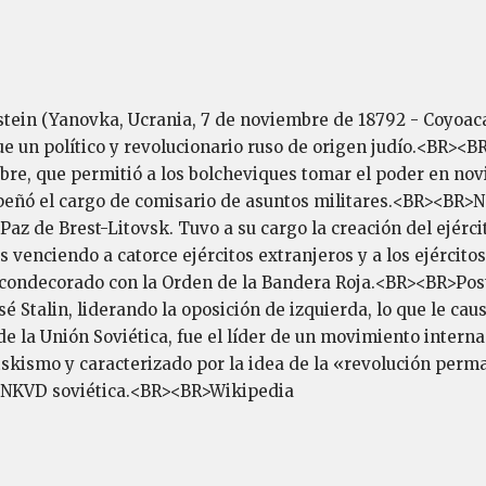
tein (Yanovka, Ucrania, 7 de noviembre de 18792 - Coyoacá
e un político y revolucionario ruso de origen judío.<BR><B
bre, que permitió a los bolcheviques tomar el poder en novi
eñó el cargo de comisario de asuntos militares.<BR><BR>Ne
az de Brest-Litovsk. Tuvo a su cargo la creación del ejérci
s venciendo a catorce ejércitos extranjeros y a los ejército
e condecorado con la Orden de la Bandera Roja.<BR><BR>Post
é Stalin, liderando la oposición de izquierda, lo que le caus
de la Unión Soviética, fue el líder de un movimiento interna
tskismo y caracterizado por la idea de la «revolución per
a NKVD soviética.<BR><BR>Wikipedia