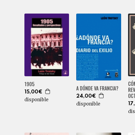
CÓ
1905
A DÓNDE VA FRANCIA?
RE
15,00€
OC
24,00€
disponible
disponible
17
di