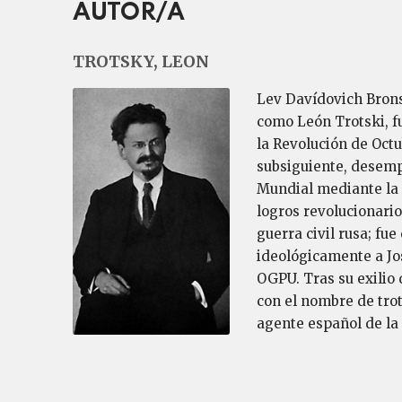
AUTOR/A
TROTSKY, LEON
Lev Davídovich Brons
como León Trotski, fu
la Revolución de Octu
subsiguiente, desemp
Mundial mediante la P
logros revolucionario
guerra civil rusa; fu
ideológicamente a Jos
OGPU. Tras su exilio 
con el nombre de tro
agente español de l