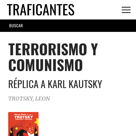
Skip
to
main
SEARCH
content
FORM
TERRORISMO Y
COMUNISMO
RÉPLICA A KARL KAUTSKY
TROTSKY, LEON