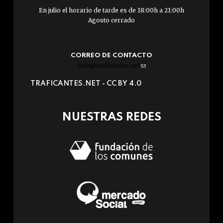
En julio el horario de tarde es de 18:00h a 21:00h
Agosto cerrado
CORREO DE CONTACTO
info@traficantes.net
(link
sends
TRAFICANTES.NET -
CC BY 4.0
e-
mail)
NUESTRAS REDES