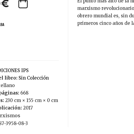
El punto más alto de la historia en lo que hace a la confluencia del
0€
marxismo revolucionario
obrero mundial es, sin du
primeros cinco años de l
LBA
DICIONES IPS
l libro:
Sin Colección
tellano
páginas:
668
s:
230 cm × 155 cm × 0 cm
blicación:
2017
rxismos
987-3958-08-3