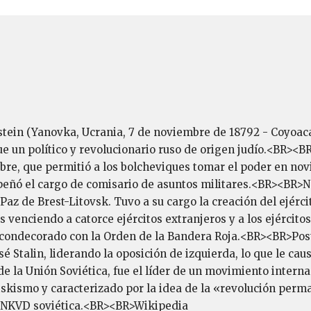
tein (Yanovka, Ucrania, 7 de noviembre de 18792 - Coyoacá
e un político y revolucionario ruso de origen judío.<BR><B
bre, que permitió a los bolcheviques tomar el poder en novi
eñó el cargo de comisario de asuntos militares.<BR><BR>Ne
az de Brest-Litovsk. Tuvo a su cargo la creación del ejérci
s venciendo a catorce ejércitos extranjeros y a los ejército
e condecorado con la Orden de la Bandera Roja.<BR><BR>Post
é Stalin, liderando la oposición de izquierda, lo que le caus
de la Unión Soviética, fue el líder de un movimiento interna
tskismo y caracterizado por la idea de la «revolución per
a NKVD soviética.<BR><BR>Wikipedia