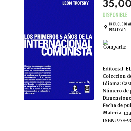
35,0
EN DUQUE DE A
PARA ENVÍO
Editorial:
E
Coleccion de
Idioma:
Cas
Número de 
Dimensione
Fecha de pu
Materia:
ma
ISBN:
978-