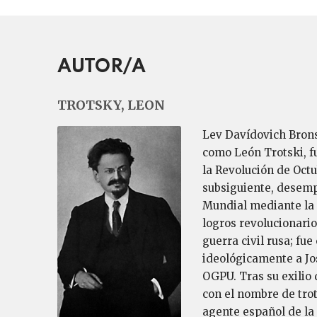
AUTOR/A
TROTSKY, LEON
Lev Davídovich Brons
como León Trotski, fu
la Revolución de Octu
subsiguiente, desemp
Mundial mediante la P
logros revolucionario
guerra civil rusa; fu
ideológicamente a Jos
OGPU. Tras su exilio 
con el nombre de tro
agente español de l