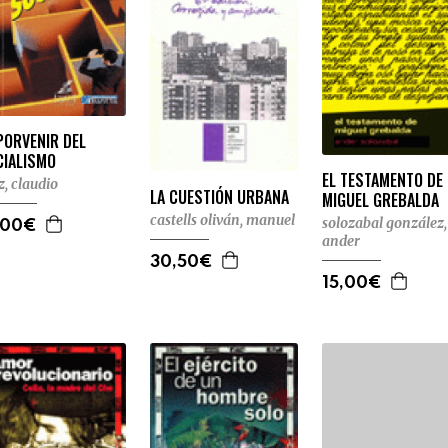
PORVENIR DEL
CIALISMO
EL TESTAMENTO DE
z, claudio
LA CUESTIÓN URBANA
MIGUEL GREBALDA
castells oliván, manuel
solozabal gonzález,
,00€
ander
30,50€
15,00€