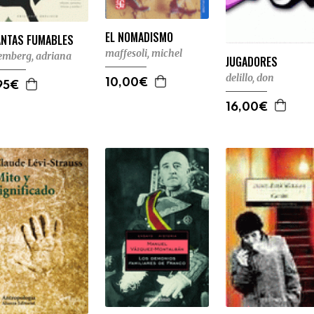
EL NOMADISMO
ANTAS FUMABLES
maffesoli, michel
emberg, adriana
JUGADORES
delillo, don
10,00€
95€
16,00€