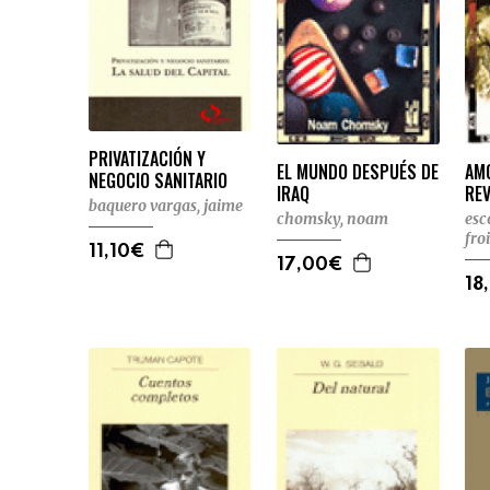
PRIVATIZACIÓN Y
EL MUNDO DESPUÉS DE
AM
NEGOCIO SANITARIO
IRAQ
RE
baquero vargas, jaime
chomsky, noam
esc
fro
11,10€
17,00€
18