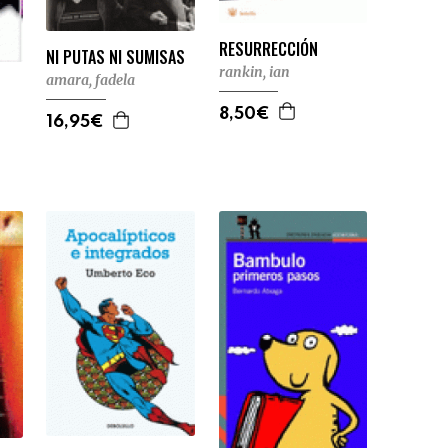
RESURRECCIÓN
NI PUTAS NI SUMISAS
rankin, ian
amara, fadela
8,50€
16,95€