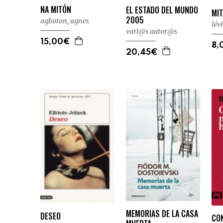
NA MITÓN
EL ESTADO DEL MUNDO
MIT
2005
agboton, agnes
lév
vari@s autor@s
15,00€
8,
20,45€
MEMORIAS DE LA CASA
DESEO
CO