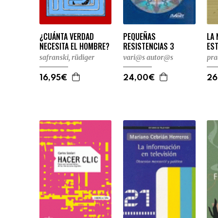
¿CUÁNTA VERDAD
PEQUEÑAS
LA 
NECESITA EL HOMBRE?
RESISTENCIAS 3
ES
safranski, rüdiger
vari@s autor@s
pra
16,95€
24,00€
26