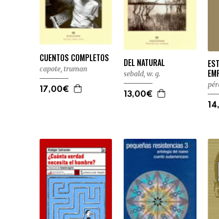
CUENTOS COMPLETOS
DEL NATURAL
EST
capote, truman
EM
sebald, w. g.
pér
17,00€
13,00€
14