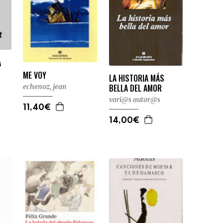
A
ME VOY
LA HISTORIA MÁS
BELLA DEL AMOR
echenoz, jean
vari@s autor@s
11,40€
14,00€