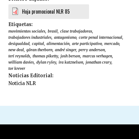
t
P
l
Hoja promocional NLR 85
A
i
d
p
k
a
Etiquetas:
a
e
d
movimientos sociales
brasil
clase trabajadoras
r
t
trabajadores industriales
antagonismo
corte penal internacional
i
t
desigualdad
capital
alimentación
arte participativo
mercado
c
new deal
göran therborn
andré singer
perry anderson
y
teri reynolds
thomas piketty
josh berson
marcus verhagen
i
e
william davies
dylan ryley
ira katznelson
jonathan crary
ó
n
tor krever
n
l
Noticias Editorial:
d
a
Noticia NLR
e
N
l
L
N
R
ú
8
m
5
e
:
r
“