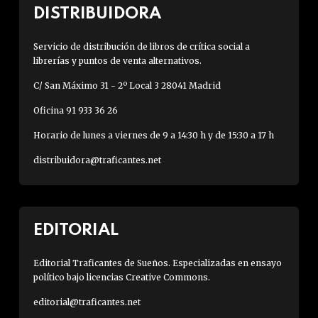
e
DISTRIBUIDORA
n
w
d
e
Servicio de distribución de libros de crítica social a
o
librerías y puntos de venta alternativos.
n
e
e
s
C/ San Máximo 31 - 2º Local 3 28041 Madrid
s
u
Oficina 91 933 36 26
p
n
a
Horario de lunes a viernes de 9 a 14:30 h y de 15:30 a 17 h
i
ñ
m
distribuidora@traficantes.net
o
p
l
u
e
s
EDITORIAL
t
o
Editorial Traficantes de Sueños. Especializadas en ensayo
político bajo licencias Creative Commons.
p
r
editorial@traficantes.net
o