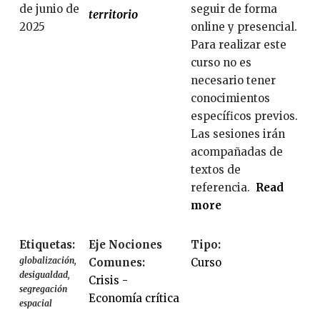
de junio de
seguir de forma
territorio
2025
online y presencial.
Para realizar este
curso no es
necesario tener
conocimientos
específicos previos.
Las sesiones irán
acompañadas de
textos de
referencia.
Read
more
a
b
o
Etiquetas:
Eje Nociones
Tipo:
u
globalización
Comunes:
Curso
desigualdad
t
Crisis -
segregación
S
Economía crítica
espacial
i