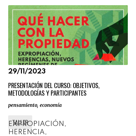
s
t
e
m
a
M
a
d
r
29/11/2023
i
d
PRESENTACIÓN DEL CURSO: OBJETIVOS,
METODOLOGÍAS Y PARTICIPANTES
pensamiento
economía
TALLER
EXPROPIACIÓN,
HERENCIA,