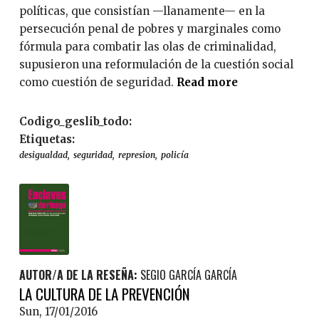
políticas, que consistían —llanamente— en la
persecución penal de pobres y marginales como
fórmula para combatir las olas de criminalidad,
supusieron una reformulación de la cuestión social
como cuestión de seguridad.
Read more
a
b
o
Codigo_geslib_todo:
u
Etiquetas:
t
desigualdad
seguridad
represion
policía
L
a
d
e
s
p
AUTOR/A DE LA RESEÑA:
SEGIO GARCÍA GARCÍA
o
LA CULTURA DE LA PREVENCIÓN
l
Sun, 17/01/2016
i