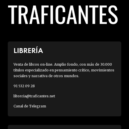
o
L
8
o
5
q
d
u
e
e
l
e
a
s
LIBRERÍA
N
t
e
o
Venta de libros on-line. Amplio fondo, con más de 30.000
w
y
títulos especializado en pensamiento crítico, movimientos
L
sociales y narrativa de otros mundos.
d
e
e
91 532 09 28
f
f
libreria@traficantes.net
t
e
R
n
Canal de Telegram
e
d
v
i
i
e