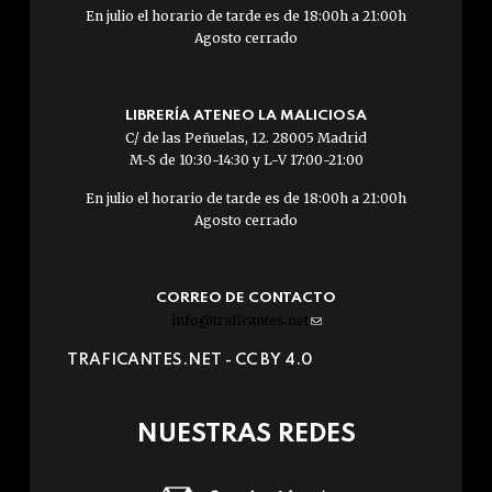
En julio el horario de tarde es de 18:00h a 21:00h
Agosto cerrado
LIBRERÍA ATENEO LA MALICIOSA
C/ de las Peñuelas, 12. 28005 Madrid
M-S de 10:30-14:30 y L-V 17:00-21:00
En julio el horario de tarde es de 18:00h a 21:00h
Agosto cerrado
CORREO DE CONTACTO
info@traficantes.net
(link
sends
TRAFICANTES.NET -
CC BY 4.0
e-
mail)
NUESTRAS REDES