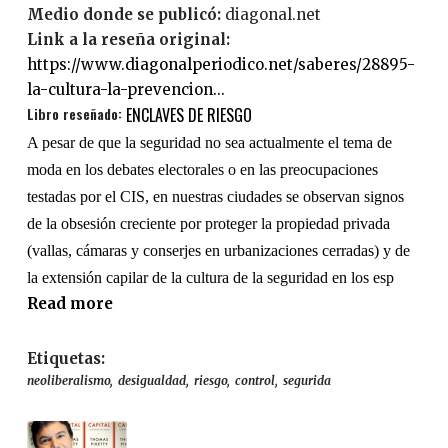
Medio donde se publicó:
diagonal.net
t
Link a la reseña original:
i
https://www.diagonalperiodico.net/saberes/28895-
z
la-cultura-la-prevencion...
a
Libro reseñado:
ENCLAVES DE RIESGO
c
i
A pesar de que la seguridad no sea actualmente el tema de
ó
moda en los debates electorales o en las preo­cupaciones
n
testadas por el CIS, en nuestras ciudades se observan signos
d
de la obsesión creciente por proteger la propiedad privada
e
(vallas, cámaras y conserjes en urbanizaciones cerradas) y de
l
la extensión capilar de la cultura de la seguridad en los esp
a
Read more
a
i
b
n
o
Etiquetas:
s
u
neoliberalismo
desigualdad
riesgo
control
segurida
e
t
g
L
u