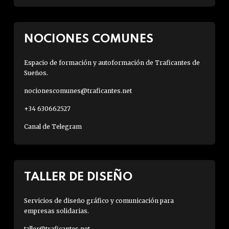
g
r
e
NOCIONES COMUNES
s
i
Espacio de formación y autoformación de Traficantes de
Sueños.
v
o
nocionescomunes@traficantes.net
s
+34 630662527
o
b
Canal de Telegram
r
e
e
TALLER DE DISEÑO
l
c
Servicios de diseño gráfico y comunicación para
a
empresas solidarias.
p
i
taller@traficantes.net