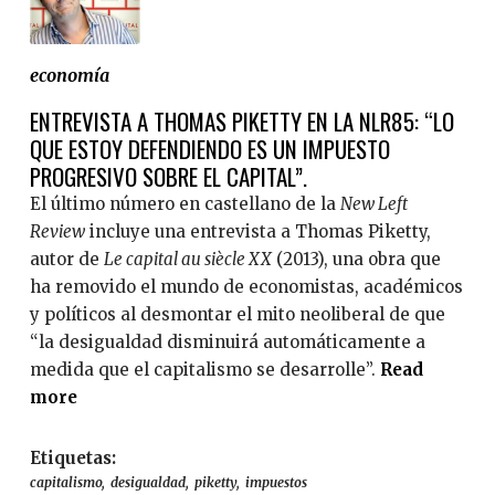
a
r
c
i
u
economía
d
l
a
ENTREVISTA A THOMAS PIKETTY EN LA NLR85: “LO
t
d
QUE ESTOY DEFENDIENDO ES UN IMPUESTO
u
y
PROGRESIVO SOBRE EL CAPITAL”.
r
l
a
El último número en castellano de la
New Left
a
d
Review
incluye una entrevista a Thomas Piketty,
s
e
autor de
Le capital au siècle XX
(2013), una obra que
a
l
ha removido el mundo de economistas, académicos
n
a
y políticos al desmontar el mito neoliberal de que
c
p
“la desigualdad disminuirá automáticamente a
i
r
medida que el capitalismo se desarrolle”.
Read
ó
e
more
a
n
v
b
p
e
o
Etiquetas:
e
n
u
capitalismo
desigualdad
piketty
impuestos
c