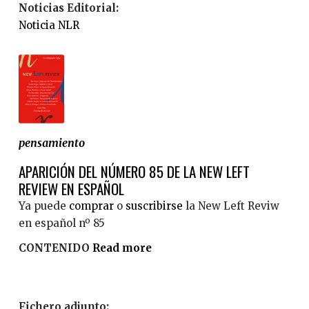
c
Noticias Editorial:
t
u
i
Noticia NLR
E
n
ó
n
i
n
t
a
r
r
e
i
v
a
i
d
pensamiento
s
e
t
APARICIÓN DEL NÚMERO 85 DE LA NEW LEFT
l
a
REVIEW EN ESPAÑOL
a
a
d
Ya puede
comprar
o
suscribirse
la New Left Reviw
T
e
en español nº 85
h
s
CONTENIDO
Read more
a
o
i
b
m
g
o
a
u
u
s
Fichero adjunto:
a