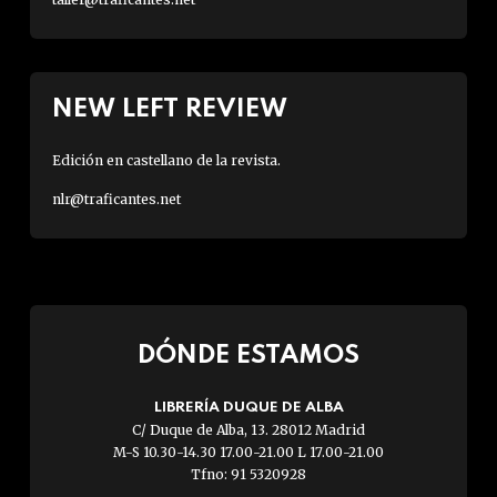
t
a
l
NEW LEFT REVIEW
”
.
Edición en castellano de la revista.
nlr@traficantes.net
DÓNDE ESTAMOS
LIBRERÍA DUQUE DE ALBA
C/ Duque de Alba, 13. 28012 Madrid
M-S 10.30-14.30 17.00-21.00 L 17.00-21.00
Tfno: 91 5320928