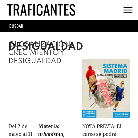
Skip
to
main
SEARCH
content
FORM
GLOBALIZACIÓN,
DESIGUALDAD
CRECIMIENTO Y
DESIGUALDAD
Del 7 de
Materia:
NOTA PREVIA: El
mayo al 11
urbanismo
curso se podrá