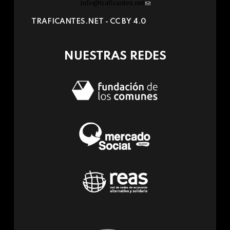
info@traficantes.net
(link
sends
TRAFICANTES.NET -
CC BY 4.0
e-
mail)
NUESTRAS REDES