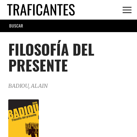
Skip
to
main
SEARCH
content
FORM
FILOSOFÍA DEL
PRESENTE
BADIOU, ALAIN