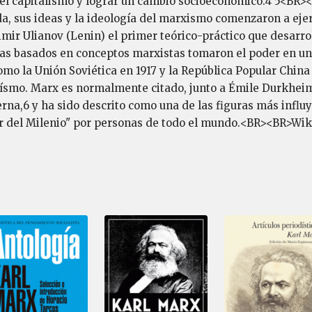
r el capitalismo y lograr un cambio socioeconómico.4 5<B
a, sus ideas y la ideología del marxismo comenzaron a eje
mir Ulianov (Lenin) el primer teórico-práctico que desarrol
tas basados en conceptos marxistas tomaron el poder en una
omo la Unión Soviética en 1917 y la República Popular China 
oísmo. Marx es normalmente citado, junto a Émile Durkheim
erna,6 y ha sido descrito como una de las figuras más influ
or del Milenio" por personas de todo el mundo.<BR><BR>Wik