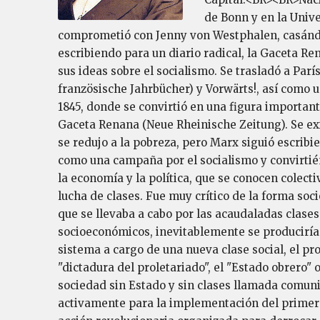
de Bonn y en la Unive
comprometió con Jenny von Westphalen, casándose 
escribiendo para un diario radical, la Gaceta Re
sus ideas sobre el socialismo. Se trasladó a Par
französische Jahrbücher) y Vorwärts!, así como un
1845, donde se convirtió en una figura important
Gaceta Renana (Neue Rheinische Zeitung). Se exil
se redujo a la pobreza, pero Marx siguió escribi
como una campaña por el socialismo y convirtié
la economía y la política, que se conocen colec
lucha de clases. Fue muy crítico de la forma soc
que se llevaba a cabo por las acaudaladas clases
socioeconómicos, inevitablemente se producirían
sistema a cargo de una nueva clase social, el pro
"dictadura del proletariado", el "Estado obrero"
sociedad sin Estado y sin clases llamada comuni
activamente para la implementación del primero 