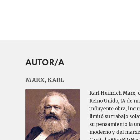
AUTOR/A
MARX, KARL
Karl Heinrich Marx, 
Reino Unido, 14 de ma
influyente obra, incur
limitó su trabajo sol
su pensamiento la uni
moderno y del marxis
Capital.<BR><BR>Naci