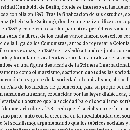
rsidad Humboldt de Berlín, donde se interesó en las ideas f
con ella en 1843. Tras la finalización de sus estudios, se 
nana (Rheinische Zeitung), donde comenzó a utilizar concept
ís en 1843 y comenzó a escribir para otros periódicos radi
a serie de libros, de los cuales varios fueron coescritos co
e de la Liga de los Comunistas, antes de regresar a Colonia
ió una vez más, en 1849 se trasladó a Londres junto con su 
endo y formulando sus teorías sobre la naturaleza de la soc
ndose en una figura destacada de la Primera Internacional
tivamente como el marxismo, sostienen que todas las socieda
ioeconómica vigente de la sociedad, el capitalismo, al que l
 dueñas de los medios de producción, para su propio benefi
 tensiones internas, producidas por las leyes dialécticas, 
letariado.1 Sostuvo que la sociedad bajo el socialismo, sería
 o "democracia obrera".2 3 Creía que el socialismo sería, a
smo puro. Junto con la creencia en la inevitabilidad del s
(el socialismo), argumentando que los teóricos sociales y 