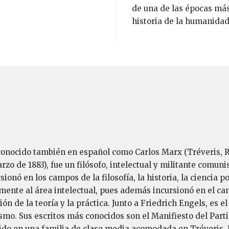
de una de las épocas más 
historia de la humanidad
conocido también en español como Carlos Marx (Tréveris, Re
rzo de 1883), fue un filósofo, intelectual y militante comuni
sionó en los campos de la filosofía, la historia, la ciencia p
amente al área intelectual, pues además incursionó en el c
ón de la teoría y la práctica. Junto a Friedrich Engels, es 
mo. Sus escritos más conocidos son el Manifiesto del Parti
do en una familia de clase media acomodada en Tréveris, Re