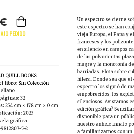
Un espectro se cierne sobre Europa: el espectro del comunismo. Contra
0€
este espectro se han conj
vieja Europa, el Papa y el
franceses y los polizonte
en silencio en campos ca
de las polvorientas plaza
mugre y la monotonía de l
barriadas. Flota sobre cub
RED QUILL BOOKS
hilera. Donde sea que el
l libro:
Sin Colección
espectro los siguió de ma
tellano
empobrecidos, los explot
páginas:
32
silenciosos. Avistamos e
s:
254 cm × 178 cm × 0 cm
edición gráfica? Sencilla
blicación:
2023
disponible para un públ
ela gráfica
nuestro anhelo innato p
0-9812807-5-2
a familiarizarnos con un 