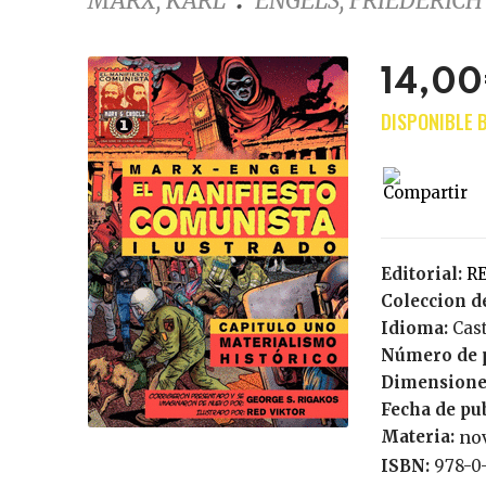
MARX, KARL
ENGELS, FRIEDERICH
14,0
Editorial:
Coleccion de
Idioma:
Cas
Número de 
Dimensione
Fecha de pu
Materia:
nov
ISBN:
978-