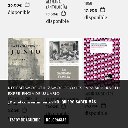
ALEMANA
1850
(ANTOLOGÍA)
26,00€
17,90€
disponible
13,50€
disponible
disponible
NECESITAMOS UTILIZAMOS COOKIES PARA MEJORAR TU
LAS HIJAS DE KARL
EXPERIENCIA DE USUARIO
LA REVOLUCION DE
MARX
LA SAGRADA FAMILIA
NO, QUIERO SABER MÁS
JUNIO
¿Das el consentimiento?
25,00€
11,00€
3,00€
disponible
disponible
disponible
ESTOY DE ACUERDO
NO, GRACIAS