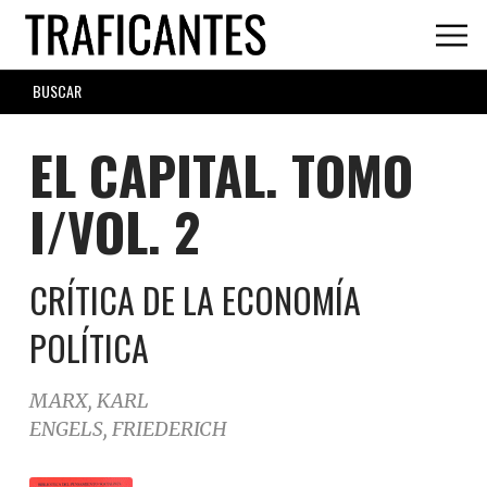
Skip
to
main
SEARCH
content
FORM
EL CAPITAL. TOMO
I/VOL. 2
CRÍTICA DE LA ECONOMÍA
POLÍTICA
MARX, KARL
ENGELS, FRIEDERICH