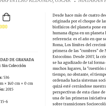
ARPINTERO REDONDO, ÓSCAR
MATARÁN R
Desde hace más de cuatro decenios, sabemos que una crisis ecológico-social
originada por el choque de las
biofísicos del planeta pone e
humana digna en un planeta h
referencia: es el año en que s
Roma, Los límites del crecimi
primera de las "cumbres" de 
Estocolmo. Desde 2007, la cri
SIDAD DE GRANADA
se ha agudizado de tal forma 
:
Sin Colección
muchos lugares, la "cuestión 
tiempo, no obstante, el tiemp
s:
536
ordenada hacia sistemas soc
cm × 140 cm × 0 cm
quizá esté cerrándose nuestra
ón:
2015
perspectivas de esta clase de 
una de las primeras iniciativ
715-6
sobre transiciones Socioecol