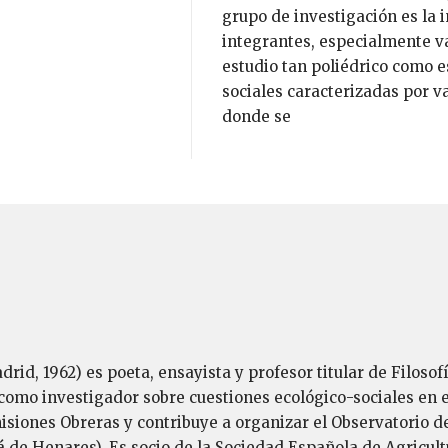
grupo de investigación es la 
integrantes, especialmente va
estudio tan poliédrico como e
sociales caracterizadas por va
donde se
id, 1962) es poeta, ensayista y profesor titular de Filosof
omo investigador sobre cuestiones ecológico-sociales en el
siones Obreras y contribuye a organizar el Observatorio de
á de Henares). Es socio de la Sociedad Española de Agricul