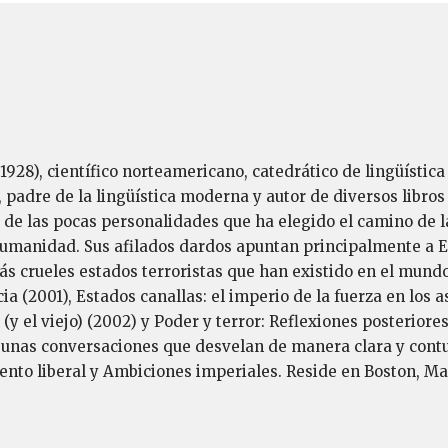
1928), científico norteamericano, catedrático de lingüística 
padre de la lingüística moderna y autor de diversos libros 
 de las pocas personalidades que ha elegido el camino de l
humanidad. Sus afilados dardos apuntan principalmente a E
s crueles estados terroristas que han existido en el mundo.
a (2001), Estados canallas: el imperio de la fuerza en los a
y el viejo) (2002) y Poder y terror: Reflexiones posteriores
z, unas conversaciones que desvelan de manera clara y cont
iento liberal y Ambiciones imperiales. Reside en Boston, M