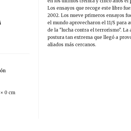
en los últimos treinta y cinco años el
Los ensayos que recoge este libro fuer
2002. Los nueve primeros ensayos fuer
el mundo aprovecharon el 11/S para a
de la "lucha contra el terrorismo". 
postura tan extrema que llegó a prov
aliados más cercanos.
ión
 × 0 cm