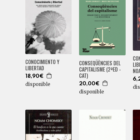
CO
CONOCIMIENTO Y
CONSEQÜÈNCIES DEL
LIB
LIBERTAD
CAPITALISME (2ªED -
NO
CAT)
18,90€
6,
disponible
20,00€
di
disponible