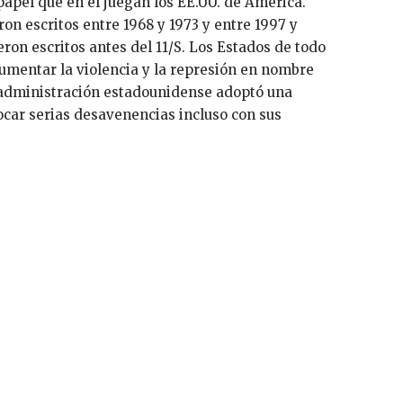
 papel que en él juegan los EE.UU. de América.
on escritos entre 1968 y 1973 y entre 1997 y
on escritos antes del 11/S. Los Estados de todo
umentar la violencia y la represión en nombre
La administración estadounidense adoptó una
ocar serias desavenencias incluso con sus