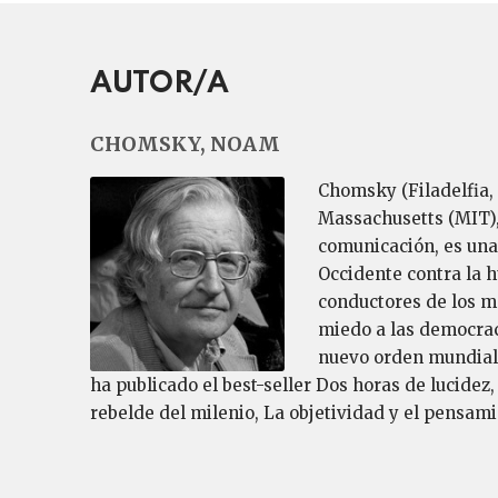
AUTOR/A
CHOMSKY, NOAM
Chomsky (Filadelfia, 
Massachusetts (MIT), 
comunicación, es una
Occidente contra la 
conductores de los má
miedo a las democraci
nuevo orden mundial (
ha publicado el best-seller Dos horas de lucide
rebelde del milenio, La objetividad y el pensam