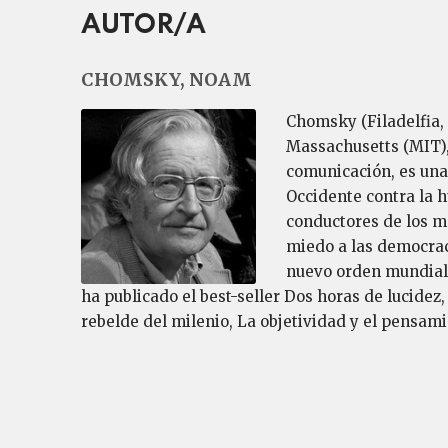
AUTOR/A
CHOMSKY, NOAM
Chomsky (Filadelfia, 
Massachusetts (MIT), 
comunicación, es una
Occidente contra la 
conductores de los má
miedo a las democraci
nuevo orden mundial (
ha publicado el best-seller Dos horas de lucide
rebelde del milenio, La objetividad y el pensam