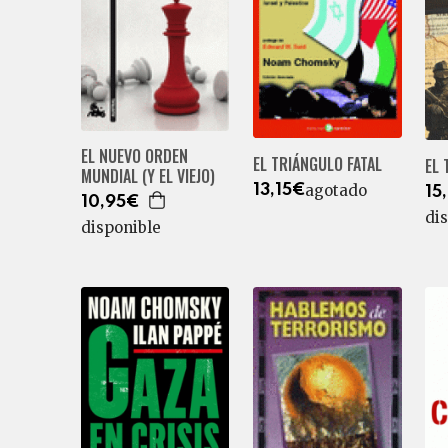
EL NUEVO ORDEN
EL TRIÁNGULO FATAL
EL 
MUNDIAL (Y EL VIEJO)
agotado
13,15€
15
10,95€
di
disponible