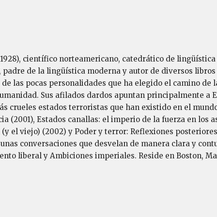
1928), científico norteamericano, catedrático de lingüística 
padre de la lingüística moderna y autor de diversos libros 
 de las pocas personalidades que ha elegido el camino de l
humanidad. Sus afilados dardos apuntan principalmente a E
s crueles estados terroristas que han existido en el mundo.
a (2001), Estados canallas: el imperio de la fuerza en los a
y el viejo) (2002) y Poder y terror: Reflexiones posteriores
z, unas conversaciones que desvelan de manera clara y cont
iento liberal y Ambiciones imperiales. Reside en Boston, M