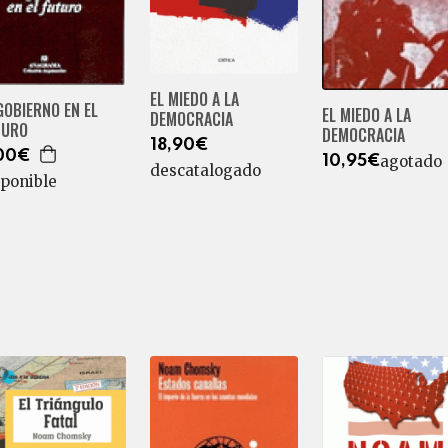
EL MIEDO A LA
GOBIERNO EN EL
EL MIEDO A LA
DEMOCRACIA
TURO
DEMOCRACIA
18,90€
00€
agotado
10,95€
descatalogado
sponible