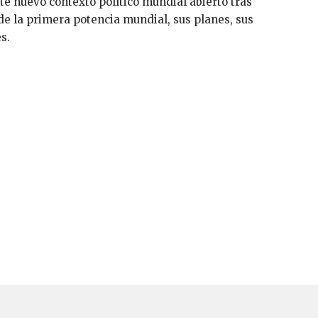
este nuevo contexto político mundial abierto tras
 de la primera potencia mundial, sus planes, sus
s.