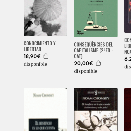
CO
CONOCIMIENTO Y
CONSEQÜÈNCIES DEL
LIB
LIBERTAD
CAPITALISME (2ªED -
NO
CAT)
18,90€
6,
disponible
20,00€
di
disponible