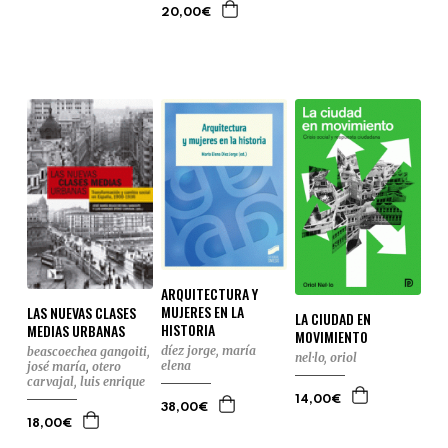
20,00€
ARQUITECTURA Y
MUJERES EN LA
LAS NUEVAS CLASES
LA CIUDAD EN
HISTORIA
MEDIAS URBANAS
MOVIMIENTO
díez jorge, maría
beascoechea gangoiti,
nel·lo, oriol
elena
josé maría
,
otero
carvajal, luis enrique
14,00€
38,00€
18,00€