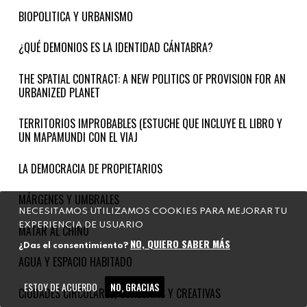
BIOPOLITICA Y URBANISMO
¿QUÉ DEMONIOS ES LA IDENTIDAD CÁNTABRA?
THE SPATIAL CONTRACT: A NEW POLITICS OF PROVISION FOR AN
URBANIZED PLANET
TERRITORIOS IMPROBABLES (ESTUCHE QUE INCLUYE EL LIBRO Y
UN MAPAMUNDI CON EL VIAJ
LA DEMOCRACIA DE PROPIETARIOS
MÁRGENES Y UMBRALES
NECESITAMOS UTILIZAMOS COOKIES PARA MEJORAR TU
EXPERIENCIA DE USUARIO
MATAR AL CHINO
NO, QUIERO SABER MÁS
¿Das el consentimiento?
AGUA Y ESPACIO HABITADO
ESTOY DE ACUERDO
NO, GRACIAS
CIUDADES CIRCULARES, COHESIVAS Y CREATIVAS