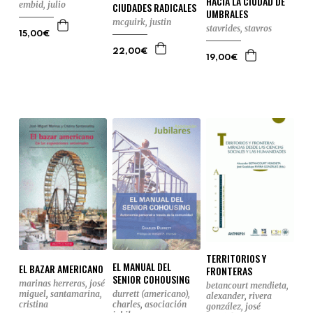
HACIA LA CIUDAD DE
embid, julio
CIUDADES RADICALES
UMBRALES
mcguirk, justin
stavrides, stavros
15,00€
22,00€
19,00€
TERRITORIOS Y
EL MANUAL DEL
EL BAZAR AMERICANO
FRONTERAS
SENIOR COHOUSING
marinas herreras, josé
betancourt mendieta,
miguel
,
santamarina,
durrett (americano),
alexander
,
rivera
cristina
charles
,
asociación
gonzález, josé